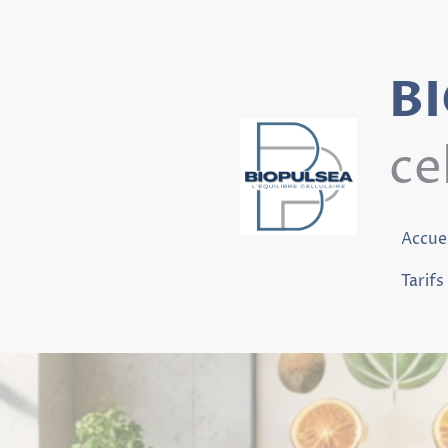
B
ce
Accuei
Tarifs