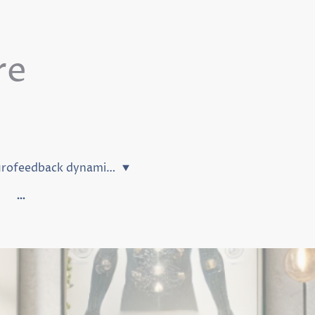
re
Neurofeedback dynamique